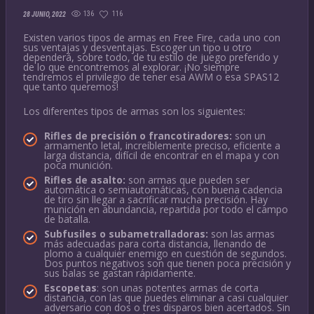
136
116
28 JUNIO, 2022
Existen varios tipos de armas en Free Fire, cada uno con
sus ventajas y desventajas. Escoger un tipo u otro
dependerá, sobre todo, de tu estilo de juego preferido y
de lo que encontremos al explorar. ¡No siempre
tendremos el privilegio de tener esa AWM o esa SPAS12
que tanto queremos!
Los diferentes tipos de armas son los siguientes:
Rifles de precisión o francotiradores:
son un
armamento letal, increíblemente preciso, eficiente a
larga distancia, difícil de encontrar en el mapa y con
poca munición.
Rifles de asalto:
son armas que pueden ser
automática o semiautomáticas, con buena cadencia
de tiro sin llegar a sacrificar mucha precisión. Hay
munición en abundancia, repartida por todo el campo
de batalla.
Subfusiles o subametralladoras:
son las armas
más adecuadas para corta distancia, llenando de
plomo a cualquier enemigo en cuestión de segundos.
Dos puntos negativos son que tienen poca precisión y
sus balas se gastan rápidamente.
Escopetas
: son unas potentes armas de corta
distancia, con las que puedes eliminar a casi cualquier
adversario con dos o tres disparos bien acertados. Sin