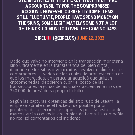
STEAM STATES IN THIS TICKET THAT THEY TAKE
ACCOUNTABILITY FOR THE COMPROMISED
ACCOUNT. HOWEVER, CURRENTLY SOME ITEMS
STILL FLUCTUATE, PEOPLE HAVE SPEND MONEY ON
THE SKINS, SOME LEGITIMATELY SOME NOT. A LOT
OF THINGS TO MONITOR OVER THE COMING DAYS
— ZIPEL
(@ZIPELCS)
JUNE 22, 2022
Dado que Valve no interviene en la transacción monetaria
sino únicamente en la transferencia del bien digital,
depende de los sitios involucrados devolver el dinero a los
compradores — varios de los cuales dejaron evidencia de
que los mercados, en particular aquellos que utilizan
criptomonedas, decidieron cubrir el costo de las
transacciones (algunas de las cuales ascienden a más de
240.000 dólares) de su propio bolsillo.
Según las capturas obtenidas del sitio ruso de Steam, la
empresa admite que el hackeo fue posible por un
problema de la sección de soporte, y por eso está dando
marcha atrás con los intercambios de ítems. La compañía
no realizó comentarios del incidente.