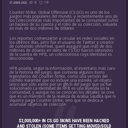
52
118
27 JUNIO, 2022
Counter-Strike: Global Offensive (CS:GO) es uno de los
juegos más populares del mundo, y recientemente uno de
los coleccionistas más importantes de la comunidad sufrió
un hackeo de su cuenta y el robo de su colección, valuada
en más de dos millones de dólares.
Los reportes comenzaron a circular en redes sociales en
los últimos días, pero fue el usuario de Twitter y creador
de contenido ohnePixel, quien aseguró que más de dos
millones de dólares en skins de CS:GO fueron obtenidos
de la cuenta de HFB, un coleccionista cuya identidad es
desconocida.
HFB poseía, según la información, el inventario más caro
de la historia del juego, que contenía algunos items
legendarios del Counter-Strike, como una versión del
cuchillo Karambit que no incluye una estrella, un objeto
único que sólo existe por un glitch del juego que ya fue
solucionado.La identidad de HFB es una leyenda en la
comunidad, y aunque no se conocen los detalles se cree
que es un miembro de la realeza de Arabia Saudita que ni
siquiera juega Counter-Strike, sino que se dedica a
acumular objetos de colección.
$2,000,000+ IN CS:GO SKINS HAVE BEEN HACKED
AND STOLEN (SOME ITEMS GETTING MOVED/SOLD