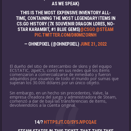
AS WE SPEAK)
THIS IS THE MOST EXPENSIVE INVENTORY ALL-
TIME, CONTAINING THE MOST LEGENDARY ITEMS IN
CS:GO HISTORY (7X SOUVENIR DRAGON LORES, NO-
STAR KARAMBIT, #1 BLUE GEMS)
@CSGO
@STEAM
PIC.TWITTER.COM/D80MIZORNH
— OHNEPIXEL (@OHNEPIXEL)
JUNE 21, 2022
El dueño del sitio de intercambio de skins y del equipo
ECSTATIC, zipelCS, contó en sus redes que los ítems
comenzaron a comercializarse de inmediato y fueron
adquiridos por usuarios de todo el mundo por sumas que
superan los 30.000 dólares por un único objeto.
Sin embargo, en un hecho sin precedentes, Valve, la
empresa creadora del juego y administradora de Steam,
comenzó a dar de baja las transferencias de ítems,
devolviendolos a la cuenta original.
14/?
HTTPS://T.CO/SYSJVPCQAE