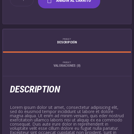
AÑADIR AL CARRITO
ART
PRINT
CANTIDAD
PRODUCT
DESCRIPCIÓN
PRODUCT
VALORACIONES (0)
DESCRIPTION
Lorem ipsum dolor sit amet, consectetur adipisicing elit,
sed do eiusmod tempor incididunt ut labore et dolore
magna aliqua. Ut enim ad minim veniam, quis eder nostrud
exercitation ullamco laboris nisi ut aliquip ex ea commodo
consequat. Duis aute irure dolor in reprehenderit in
voluptate velit esse cillum dolore eu fugiat nulla pariatur.
Excepteur sint occaecat cupidatat non proident, sunt in