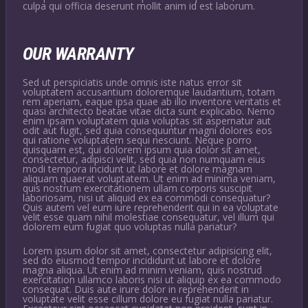
culpa qui officia deserunt mollit anim id est laborum.
OUR WARRANTY
Sed ut perspiciatis unde omnis iste natus error sit
voluptatem accusantium doloremque laudantium, totam
rem aperiam, eaque ipsa quae ab illo inventore veritatis et
quasi architecto beatae vitae dicta sunt explicabo. Nemo
enim ipsam voluptatem quia voluptas sit aspernatur aut
odit aut fugit, sed quia consequuntur magni dolores eos
qui ratione voluptatem sequi nesciunt. Neque porro
quisquam est, qui dolorem ipsum quia dolor sit amet,
consectetur, adipisci velit, sed quia non numquam eius
modi tempora incidunt ut labore et dolore magnam
aliquam quaerat voluptatem. Ut enim ad minima veniam,
quis nostrum exercitationem ullam corporis suscipit
laboriosam, nisi ut aliquid ex ea commodi consequatur?
Quis autem vel eum iure reprehenderit qui in ea voluptate
velit esse quam nihil molestiae consequatur, vel illum qui
dolorem eum fugiat quo voluptas nulla pariatur?
Lorem ipsum dolor sit amet, consectetur adipisicing elit,
sed do eiusmod tempor incididunt ut labore et dolore
magna aliqua. Ut enim ad minim veniam, quis nostrud
exercitation ullamco laboris nisi ut aliquip ex ea commodo
consequat. Duis aute irure dolor in reprehenderit in
voluptate velit esse cillum dolore eu fugiat nulla pariatur.