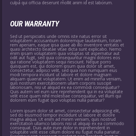
culpa qui officia deserunt mollit anim id est laborum.
OUR WARRANTY
Sed ut perspiciatis unde omnis iste natus error sit
voluptatem accusantium doloremque laudantium, totam
rem aperiam, eaque ipsa quae ab illo inventore veritatis et
quasi architecto beatae vitae dicta sunt explicabo. Nemo
enim ipsam voluptatem quia voluptas sit aspernatur aut
odit aut fugit, sed quia consequuntur magni dolores eos
qui ratione voluptatem sequi nesciunt. Neque porro
quisquam est, qui dolorem ipsum quia dolor sit amet,
consectetur, adipisci velit, sed quia non numquam eius
modi tempora incidunt ut labore et dolore magnam
aliquam quaerat voluptatem. Ut enim ad minima veniam,
quis nostrum exercitationem ullam corporis suscipit
laboriosam, nisi ut aliquid ex ea commodi consequatur?
Quis autem vel eum iure reprehenderit qui in ea voluptate
velit esse quam nihil molestiae consequatur, vel illum qui
dolorem eum fugiat quo voluptas nulla pariatur?
Lorem ipsum dolor sit amet, consectetur adipisicing elit,
sed do eiusmod tempor incididunt ut labore et dolore
magna aliqua. Ut enim ad minim veniam, quis nostrud
exercitation ullamco laboris nisi ut aliquip ex ea commodo
consequat. Duis aute irure dolor in reprehenderit in
voluptate velit esse cillum dolore eu fugiat nulla pariatur.