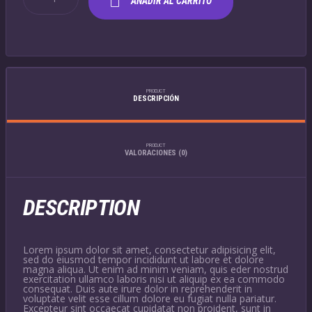
AÑADIR AL CARRITO
ART
PRINT
CANTIDAD
PRODUCT
DESCRIPCIÓN
PRODUCT
VALORACIONES (0)
DESCRIPTION
Lorem ipsum dolor sit amet, consectetur adipisicing elit,
sed do eiusmod tempor incididunt ut labore et dolore
magna aliqua. Ut enim ad minim veniam, quis eder nostrud
exercitation ullamco laboris nisi ut aliquip ex ea commodo
consequat. Duis aute irure dolor in reprehenderit in
voluptate velit esse cillum dolore eu fugiat nulla pariatur.
Excepteur sint occaecat cupidatat non proident, sunt in