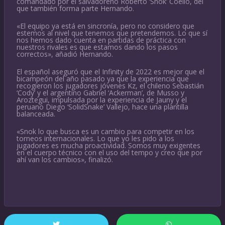
comandado por el salvadoreño Roberto ‘Snok’ Coello, del
que también forma parte Hernando.
«El equipo ya está en sincronía, pero no considero que
estemos al nivel que tenemos que pretendemos. Lo que sí
nos hemos dado cuenta en partidas de práctica con
nuestros rivales es que estamos dando los pasos
correctos», añadió Hernando.
El español aseguró que el Infinity de 2022 es mejor que el
bicampeón del año pasado ya que la experiencia que
recogieron los jugadores jóvenes Kz, el chileno Sebastián
‘Cody’ y el argentino Gabriel ‘Ackerman’, de Musso y
Aroztegui, impulsada por la experiencia de Jauny y el
peruano Diego ‘SolidSnake’ Vallejo, hace una plantilla
balanceada.
«Snok lo que busca es un cambio para competir en los
torneos internacionales. Lo que yo les pido a los
jugadores es mucha proactividad. Somos muy exigentes
en el cuerpo técnico con el uso del tempo y creo que por
ahí van los cambios», finalizó.