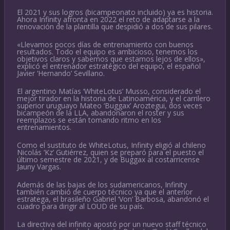
El 2021 y sus logros (bicampeonato incluido) ya es historia.
Ahora Infinity afronta en 2022 el reto de adaptarse a la
renovación de la plantilla que despidió a dos de sus pilares.
«Llevamos pocos días de entrenamiento con buenos
resultados. Todo el equipo es ambicioso, tenemos los
objetivos claros y sabemos que estamos lejos de ellos»,
explicó el entrenador estratégico del equipo, el español
Javier ‘Hernando’ Sevillano.
El argentino Matías ‘WhiteLotus’ Musso, considerado el
mejor tirador en la historia de Latinoamérica, y el carrilero
superior uruguayo Mateo ‘Buggax’ Aroztegui, dos veces
bicampeón de la LLA, abandonaron el roster y sus
reemplazos se están tomando ritmo en los
entrenamientos.
Como el sustituto de WhiteLotus, Infinity eligió al chileno
Nicolás ‘Kz’ Gutiérrez, quien se preparó para el puesto el
último semestre de 2021, y de Buggax al costarricense
Jauny Vargas.
Además de las bajas de los sudamericanos, Infinity
también cambió de cuerpo técnico ya que el anterior
estratega, el brasileño Gabriel ‘Von’ Barbosa, abandonó el
cuadro para dirigir al LOUD de su país.
La directiva del infinito apostó por un nuevo staff técnico