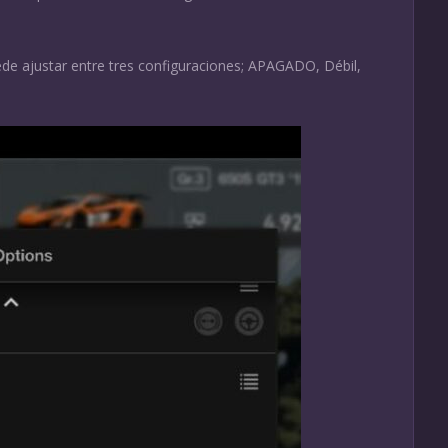
de ajustar entre tres configuraciones; APAGADO, Débil,