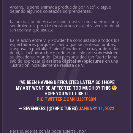
Arcane, la serie animada producida por Netflix, sigue
dejando algunos coletazos sorprendentes.
La animación de Arcane sabe mostrar mucha emoción y
sentimientos, pero te mostramos esta otra versión de Vi
tan realista que asusta.
La relación entre Vi y Powder ha conquistado a todos los
espectadores porque el cariño que se profesan ambas,
traspasa la pantalla. Si bien Powder es la mayor debilidad
de Vi, la luchadora hace todo lo posible por sobrevivir en
su decadente mundo. Esta personalidad tan fuerte la ha
sabido expresar el
artista digital @7bpictures
en una
ilustración increíblemente realista de Vi.
I'VE BEEN HAVING DIFFICULTIES LATELY SO I HOPE
MY ART WONT BE AFFECTED TOO MUCH BY THIS
HOPE YOU WILL LIKE IT
PIC.TWITTER.COM/IIUJ3FFSDN
— SEVENBEES (@7BPICTURES)
JANUARY 11, 2022
Para quedarse con la boca abierta ¿no?