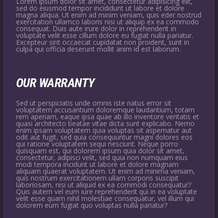
Lorem ipsum dolor sit amet, consectetur adipisicing elit,
sed do eiusmod tempor incididunt ut labore et dolore
magna aliqua. Ut enim ad minim veniam, quis eder nostrud
exercitation ullamco laboris nisi ut aliquip ex ea commodo
consequat. Duis aute irure dolor in reprehenderit in
voluptate velit esse cillum dolore eu fugiat nulla pariatur.
Excepteur sint occaecat cupidatat non proident, sunt in
culpa qui officia deserunt mollit anim id est laborum.
OUR WARRANTY
Sed ut perspiciatis unde omnis iste natus error sit
voluptatem accusantium doloremque laudantium, totam
rem aperiam, eaque ipsa quae ab illo inventore veritatis et
quasi architecto beatae vitae dicta sunt explicabo. Nemo
enim ipsam voluptatem quia voluptas sit aspernatur aut
odit aut fugit, sed quia consequuntur magni dolores eos
qui ratione voluptatem sequi nesciunt. Neque porro
quisquam est, qui dolorem ipsum quia dolor sit amet,
consectetur, adipisci velit, sed quia non numquam eius
modi tempora incidunt ut labore et dolore magnam
aliquam quaerat voluptatem. Ut enim ad minima veniam,
quis nostrum exercitationem ullam corporis suscipit
laboriosam, nisi ut aliquid ex ea commodi consequatur?
Quis autem vel eum iure reprehenderit qui in ea voluptate
velit esse quam nihil molestiae consequatur, vel illum qui
dolorem eum fugiat quo voluptas nulla pariatur?