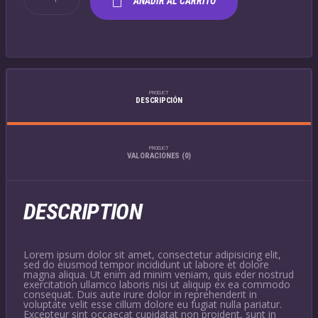
AÑADIR AL CARRITO
MUG
CANTIDAD
PRODUCT
DESCRIPCIÓN
PRODUCT
VALORACIONES (0)
DESCRIPTION
Lorem ipsum dolor sit amet, consectetur adipisicing elit,
sed do eiusmod tempor incididunt ut labore et dolore
magna aliqua. Ut enim ad minim veniam, quis eder nostrud
exercitation ullamco laboris nisi ut aliquip ex ea commodo
consequat. Duis aute irure dolor in reprehenderit in
voluptate velit esse cillum dolore eu fugiat nulla pariatur.
Excepteur sint occaecat cupidatat non proident, sunt in