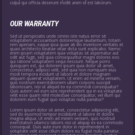
culpa qui officia deserunt mollit anim id est laborum.
OUR WARRANTY
Sed ut perspiciatis unde omnis iste natus error sit
voluptatem accusantium doloremque laudantium, totam
rem aperiam, eaque ipsa quae ab illo inventore veritatis et
quasi architecto beatae vitae dicta sunt explicabo. Nemo
enim ipsam voluptatem quia voluptas sit aspernatur aut
odit aut fugit, sed quia consequuntur magni dolores eos
qui ratione voluptatem sequi nesciunt. Neque porro
quisquam est, qui dolorem ipsum quia dolor sit amet,
consectetur, adipisci velit, sed quia non numquam eius
modi tempora incidunt ut labore et dolore magnam
aliquam quaerat voluptatem. Ut enim ad minima veniam,
quis nostrum exercitationem ullam corporis suscipit
laboriosam, nisi ut aliquid ex ea commodi consequatur?
Quis autem vel eum iure reprehenderit qui in ea voluptate
velit esse quam nihil molestiae consequatur, vel illum qui
dolorem eum fugiat quo voluptas nulla pariatur?
Lorem ipsum dolor sit amet, consectetur adipisicing elit,
sed do eiusmod tempor incididunt ut labore et dolore
magna aliqua. Ut enim ad minim veniam, quis nostrud
exercitation ullamco laboris nisi ut aliquip ex ea commodo
consequat. Duis aute irure dolor in reprehenderit in
voluptate velit esse cillum dolore eu fugiat nulla pariatur.