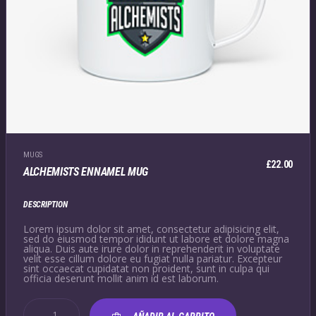
MUGS
£
22.00
ALCHEMISTS ENNAMEL MUG
DESCRIPTION
Lorem ipsum dolor sit amet, consectetur adipisicing elit,
sed do eiusmod tempor ididunt ut labore et dolore magna
aliqua. Duis aute irure dolor in reprehenderit in voluptate
velit esse cillum dolore eu fugiat nulla pariatur. Excepteur
sint occaecat cupidatat non proident, sunt in culpa qui
officia deserunt mollit anim id est laborum.
ALCHEMISTS
ENNAMEL