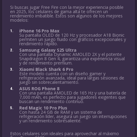
Si buscas jugar Free Fire con la mejor experiencia posible
en 2025, los celulares de gama alta te ofrecen un
rendimiento imbatible. Estos son algunos de los mejores
modelos:
iPhone 16 Pro Max
Su pantalla OLED de 120 Hz y procesador A18 Bionic
permiten un juego fluido con gráficos excepcionales y
rendimiento rápido.
Samsung Galaxy S25 Ultra
Con una pantalla Dynamic AMOLED 2X y el potente
Snapdragon 8 Gen 4, garantiza una experiencia visual
y de rendimiento premium.
Xiaomi Black Shark 6 Pro
Este modelo cuenta con un diseño gamer y
refrigeración avanzada, ideal para largas sesiones de
juego sin sobrecalentamiento.
ASUS ROG Phone 8
Con una pantalla AMOLED de 165 Hz y una batería de
7,000 mAh, es perfecto para jugadores exigentes que
buscan un rendimiento continuo.
Red Magic 10 Pro Plus
Con hasta 24 GB de RAM y un sistema de
refrigeración líder, asegura un juego sin interrupciones
y un rendimiento sobresaliente.
Estos celulares son ideales para aprovechar al máximo