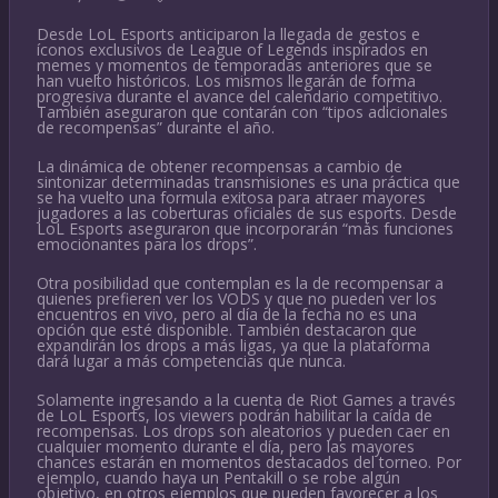
Desde LoL Esports anticiparon la llegada de gestos e
íconos exclusivos de League of Legends inspirados en
memes y momentos de temporadas anteriores que se
han vuelto históricos. Los mismos llegarán de forma
progresiva durante el avance del calendario competitivo.
También aseguraron que contarán con “tipos adicionales
de recompensas” durante el año.
La dinámica de obtener recompensas a cambio de
sintonizar determinadas transmisiones es una práctica que
se ha vuelto una formula exitosa para atraer mayores
jugadores a las coberturas oficiales de sus esports. Desde
LoL Esports aseguraron que incorporarán “más funciones
emocionantes para los drops”.
Otra posibilidad que contemplan es la de recompensar a
quienes prefieren ver los VODS y que no pueden ver los
encuentros en vivo, pero al día de la fecha no es una
opción que esté disponible. También destacaron que
expandirán los drops a más ligas, ya que la plataforma
dará lugar a más competencias que nunca.
Solamente ingresando a la cuenta de Riot Games a través
de LoL Esports, los viewers podrán habilitar la caída de
recompensas. Los drops son aleatorios y pueden caer en
cualquier momento durante el día, pero las mayores
chances estarán en momentos destacados del torneo. Por
ejemplo, cuando haya un Pentakill o se robe algún
objetivo, en otros ejemplos que pueden favorecer a los