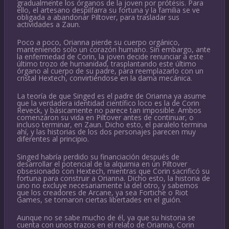
gradualmente los órganos de la joven por prótesis. Para
ello, el artesano despilfarra su fortuna y la familia se ve
obligada a abandonar Piltover, para trasladar sus
actividades a Zaun.
Poco a poco, Orianna pierde su cuerpo orgánico,
manteniendo solo un corazón humano. Sin embargo, ante
la enfermedad de Corin, la joven decide renunciar a este
último trozo de humanidad, trasplantando este último
órgano al cuerpo de su padre, para reemplazarlo con un
cristal Hextech, convirtiéndose en la dama mecánica.
La teoría de que Singed es el padre de Orianna ya asume
que la verdadera identidad científico loco es la de Corin
Reveck, y básicamente no parece tan imposible. Ambos
comenzaron su vida en Piltover antes de continuar, o
incluso terminar, en Zaun. Dicho esto, el paralelo termina
ahí, y las historias de los dos personajes parecen muy
diferentes al principio.
Singed habría perdido su financiación después de
desarrollar el potencial de la alquimia en un Piltover
obsesionado con Hextech, mientras que Corin sacrificó su
fortuna para construir a Orianna. Dicho esto, la historia de
uno no excluye necesariamente la del otro, y sabemos
que los creadores de Arcane, ya sea Fortiche o Riot
Games, se tomaron ciertas libertades en el guión.
Aunque no se sabe mucho de él, ya que su historia se
cuenta con unos trazos en el relato de Orianna, Corin