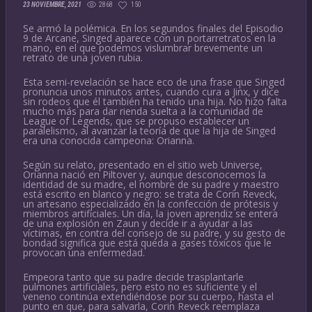
2868
150
23 NOVIEMBRE, 2021
Se armó la polémica. En los segundos finales del Episodio
9 de Arcane, Singed aparece con un portarretratos en la
mano, en el que podemos vislumbrar brevemente un
retrato de una joven rubia.
Esta semi-revelación se hace eco de una frase que Singed
pronuncia unos minutos antes, cuando cura a Jinx, y dice
sin rodeos que él también ha tenido una hija. No hizo falta
mucho más para dar rienda suelta a la comunidad de
League of Legends, que se propuso establecer un
paralelismo, al avanzar la teoría de que la hija de Singed
era una conocida campeona: Orianna.
Según su relato, presentado en el sitio web Universe,
Orianna nació en Piltover y, aunque desconocemos la
identidad de su madre, el nombre de su padre y maestro
está escrito en blanco y negro: se trata de Corin Reveck,
un artesano especializado en la confección de prótesis y
miembros artificiales. Un día, la joven aprendiz se entera
de una explosión en Zaun y decide ir a ayudar a las
víctimas, en contra del consejo de su padre, y su gesto de
bondad significa que está queda a gases tóxicos que le
provocan una enfermedad.
Empeora tanto que su padre decide trasplantarle
pulmones artificiales, pero esto no es suficiente y el
veneno continúa extendiéndose por su cuerpo, hasta el
punto en que, para salvarla, Corin Reveck reemplaza