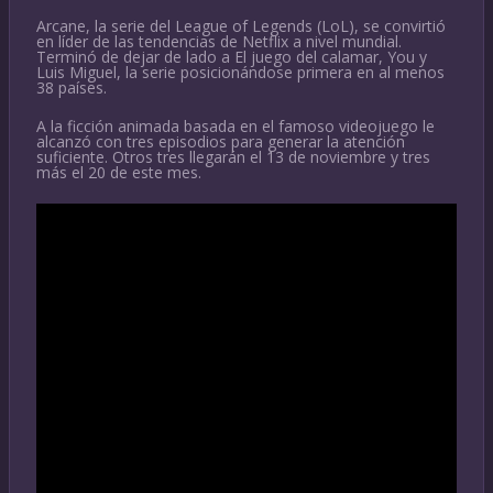
Arcane, la serie del League of Legends (LoL), se convirtió
en líder de las tendencias de Netflix a nivel mundial.
Terminó de dejar de lado a El juego del calamar, You y
Luis Miguel, la serie posicionándose primera en al menos
38 países.
A la ficción animada basada en el famoso videojuego le
alcanzó con tres episodios para generar la atención
suficiente. Otros tres llegarán el 13 de noviembre y tres
más el 20 de este mes.