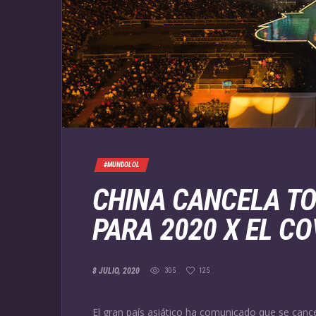
#MUNDOLOL
CHINA CANCELA T
PARA 2020 X EL CO
8 JULIO, 2020
305
125
El gran país asiático ha comunicado que se canc