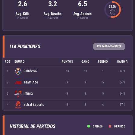
2.6
3.2
6.5
52.5
%
Win
Rate
Avg. Kills
Avg. Deaths
Avg. Assists
In career
In career
In career
LLA POSICIONES
VER TABLA COMPLETA
POS
EQUIPO
PUNTOS
GANÓ
PERDIÓ
GANÓ %
Rainbow7
1
13
13
1
92.9
Team Aze
2
9
9
5
64.3
Infinity
3
9
9
5
64.3
Estral Esports
4
8
8
6
57.1
HISTORIAL DE PARTIDOS
GANADO
PERDIDO