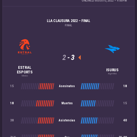
ONLINE
27 AGOSTO, 2022
9:00 PM
LLA CLAUSURA 2022 – FINAL
FINAL
2
-
3
ESTRAL
ISURUS
ESPORTS
Argentina
México
15
18
Asesinatos
18
15
Muertes
38
40
Asistencias