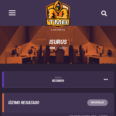
ISURUS
HOME
ISURUS
EQUIPO
RESUMEN
ÚLTIMO RESULTADO
VER DETALLES