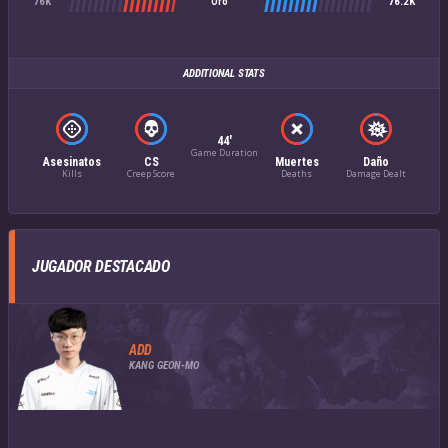
76K
76.2K
Oro
ADDITIONAL STATS
44'
Game Duration
Asesinatos
CS
Muertes
Daño
Kills
Creep Score
Deaths
Damage Dealt
JUGADOR DESTACADO
ADD
KANG GEON-MO