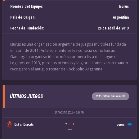
Nombre del Equipo:
Isurus
País de Origen:
Argentina
Fecha de Fundación:
26 de abril de 2013
Isurus es una organización argentina de juegos múltiples fundada
en abril de 2011. Anteriormente se les conocía como Isurus
Gaming. La organización formó su primera lista de League of
Legends en 2013, pero los premios y la gloria comenzaron cuando
recogieron el antiguo roster de Rock Solid Argentina.
ÚLTIMOS JUEGOS
VER TODOS LOS EVENTOS
27 AGOSTO, 2022
9:00 PM
Estral Esports
Isurus
2
-
3
Online