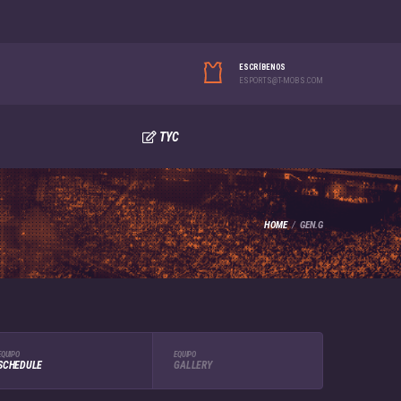
ESCRÍBENOS
ESPORTS@T-MOBS.COM
TYC
HOME
GEN.G
EQUIPO
EQUIPO
SCHEDULE
GALLERY