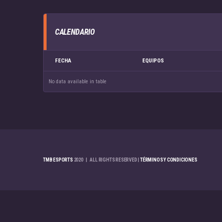
CALENDARIO
FECHA
EQUIPOS
No data available in table
TMB ESPORTS
2020 | ALL RIGHTS RESERVED |
TÉRMINOS Y CONDICIONES