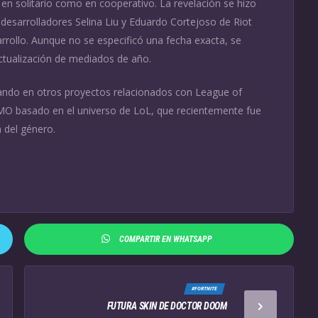
en solitario como en cooperativo. La revelación se hizo
s desarrolladores Selina Liu y Eduardo Cortejoso de Riot
ollo. Aunque no se especificó una fecha exacta, se
ctualización de mediados de año.
ndo en otros proyectos relacionados con League of
O basado en el universo de LoL, que recientemente fue
a del género.
COMPARTIR EN WHATSAPP
#FORTNITE
FUTURA SKIN DE DOCTOR DOOM