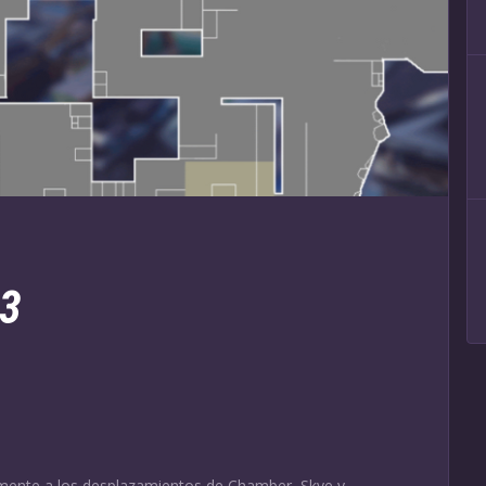
03
emente a los desplazamientos de Chamber, Skye y