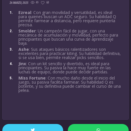
49
68
26 MARZO, 2025
Ezreal
: Con gran movilidad y versatilidad, es ideal
para quienes buscan un ADC seguro. Su habilidad Q
permite farmear a distancia, pero requiere puntería
precisa.
Smolder
: Un campeón fácil de jugar, con una
mecánica de acumulación y movilidad, perfecto para
principiantes que buscan una curva de aprendizaje
baja.
Ashe
: Sus ataques básicos ralentizadores son
excelentes para practicar kiting. Su habilidad definitiva,
si se usa bien, permite realizar picks sencillos.
Jinx
: Con un kit sencillo y divertido, es ideal para
principiantes. Su pasiva la hace muy fuerte en las
luchas de equipo, donde puede decidir partidas.
Miss Fortune
: Con mucho daño desde el inicio del
juego, su pasiva facilita farmear. Su habilidad Q es
potente, y su definitiva puede cambiar el curso de una
pelea.