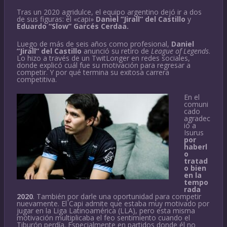
Tras un 2020 agridulce, el equipo argentino dejó ir a dos
de sus figuras: el «capi»
Daniel “Jirall” del Castillo
y
Eduardo “Slow” Garcés Cerdaa.
Luego de más de seis años como profesional,
Daniel
“Jirall” del Castillo
anunció su retiro de
League of Legends
.
Lo hizo a través de un TwitLonger en redes sociales,
donde explicó cuál fue su motivación para regresar a
competir. Y por qué termina su exitosa carrera
competitiva.
En el
comuni
cado
agradec
ió a
Isurus
por
haberl
o
tratad
o bien
en la
tempo
rada
2020
. También por darle una oportunidad para competir
nuevamente. El Capi admite que estaba muy motivado por
jugar en la Liga Latinoamérica (LLA), pero esta misma
motivación multiplicaba el feo sentimiento cuando el
Tiburón perdía. Especialmente en partidos donde él no