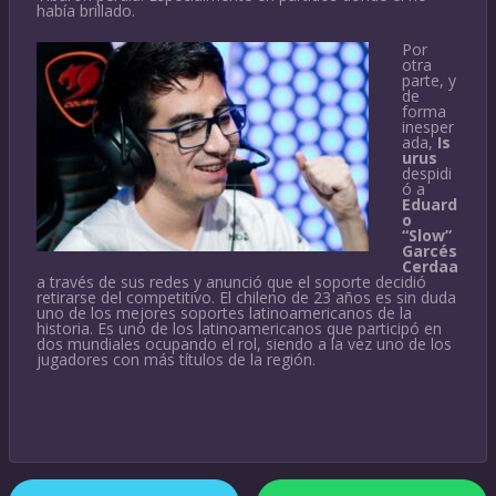
había brillado.
Por
otra
parte, y
de
forma
inesper
ada,
Is
urus
despidi
ó a
Eduard
o
“Slow”
Garcés
Cerdaa
a través de sus redes y anunció que el soporte decidió
retirarse del competitivo. El chileno de 23 años es sin duda
uno de los mejores soportes latinoamericanos de la
historia. Es uno de los latinoamericanos que participó en
dos mundiales ocupando el rol, siendo a la vez uno de los
jugadores con más títulos de la región.