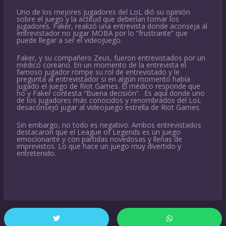
Uno de los mejores jugadores del LoL dió su opinión
sobre el juego y la actitud que deberían tomar los
jugadores. Faker, realizó una entrevista donde aconseja al
entrevistador no jugar MOBA por lo “frustrante” que
puede llegar a ser el videojuego.
Faker, y su compañero Zeus, fueron entrevistados por un
médico coreano. En un momento de la entrevista el
famoso jugador rompe su rol de entrevistado y le
pregunta al entrevistador si en algún momento había
jugado el juego de Riot Games. El médico responde que
no y Faker contesta “Buena decisión”. Es aquí donde uno
de los jugadores más conocidos y renombrados del LoL
desaconsejó jugar al videojuego estrella de Riot Games.
Sin embargo, no todo es negativo. Ambos entrevistados
destacaron que el League of Legends es un juego
emocionante y con partidas novedosas y llenas de
imprevistos. Lo que hace un juego muy divertido y
entretenido.