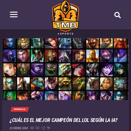
#MUNDOLOL
¿CUÁL ES EL MEJOR CAMPEÓN DEL LOL SEGÚN LA IA?
122
98
22 ENERO, 2024