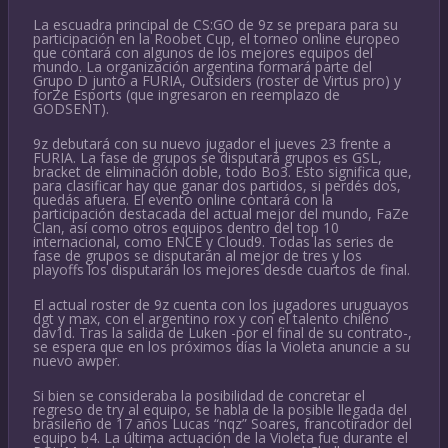
La escuadra principal de CS:GO de 9z se prepara para su
participación en la Roobet Cup, el torneo online europeo
que contará con algunos de los mejores equipos del
mundo. La organización argentina formará parte del
Grupo D junto a FURIA, Outsiders (roster de Virtus pro) y
forZe Esports (que ingresaron en reemplazo de
GODSENT).
9z debutará con su nuevo jugador el jueves 23 frente a
FURIA. La fase de grupos se disputará grupos es GSL,
bracket de eliminación doble, todo Bo3. Esto significa que,
para clasificar hay que ganar dos partidos, si perdés dos,
quedás afuera. El evento online contará con la
participación destacada del actual mejor del mundo, FaZe
Clan, así como otros equipos dentro del top 10
internacional, como ENCE y Cloud9. Todas las series de
fase de grupos se disputarán al mejor de tres y los
playoffs los disputarán los mejores desde cuartos de final.
El actual roster de 9z cuenta con los jugadores uruguayos
dgt y max, con el argentino rox y con el talento chileno
dav1d. Tras la salida de Luken -por el final de su contrato-,
se espera que en los próximos días la Violeta anuncie a su
nuevo awper.
Si bien se consideraba la posibilidad de concretar el
regreso de try al equipo, se habla de la posible llegada del
brasileño de 17 años Lucas “nqz” Soares, francotirador del
equipo b4. La última actuación de la Violeta fue durante el