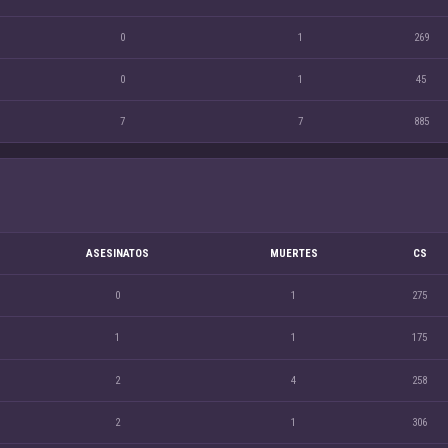
0
1
269
0
1
45
7
7
885
ASESINATOS
MUERTES
CS
0
1
275
1
1
175
2
4
258
2
1
306