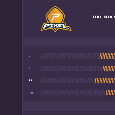
PIXEL ESPORT
7
7
19
45K