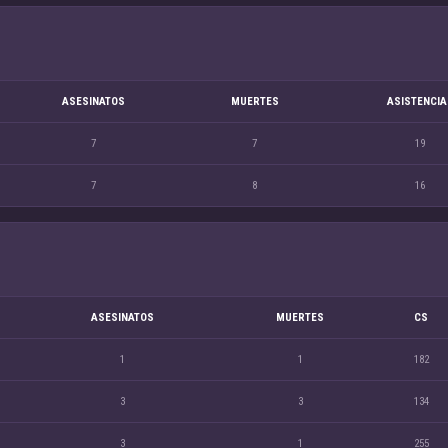
ASESINATOS
MUERTES
ASISTENCIA
7
7
19
7
8
16
ASESINATOS
MUERTES
CS
1
1
182
3
3
134
3
1
255