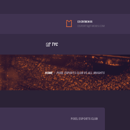
ESCRÍBENOS
ESPORTS@T-MOBS.COM
TYC
HOME
PIXEL ESPORTS CLUB VS ALL KNIGHTS
PIXEL ESPORTS CLUB