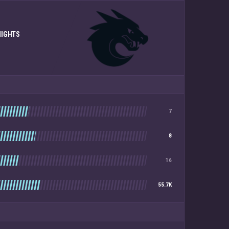
NIGHTS
7
8
16
55.7K