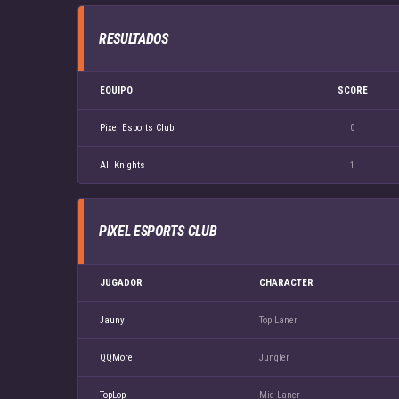
RESULTADOS
EQUIPO
SCORE
Pixel Esports Club
0
All Knights
1
PIXEL ESPORTS CLUB
JUGADOR
CHARACTER
Jauny
Top Laner
QQMore
Jungler
TopLop
Mid Laner