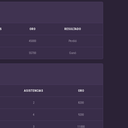
S
ORO
RESULTADO
45000
Perdió
55700
Ganó
ASISTENCIAS
ORO
2
8200
4
9200
3
11000