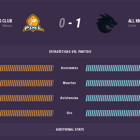
0
-
1
S CLUB
ALL K
México
Chile
ESTADÍSTICAS DEL PARTIDO
Asesinatos
Muertes
Asistencias
Oro
ADDITIONAL STATS