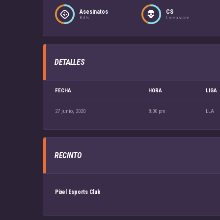
Asesinatos
CS
Kills
Creep Score
DETALLES
FECHA
HORA
LIGA
27 junio, 2020
8:00 pm
LLA
RECINTO
Pixel Esports Club