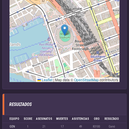
Leaflet
|
Map data ©
OpenStreetMap
contributors
RESULTADOS
EQUIPO
SCORE
ASESINATOS
MUERTES
ASISTENCIAS
ORO
RESULTADO
GEN
1
21
17
49
83100
Ganó