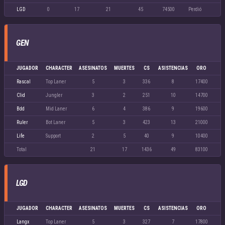
LGD
0
17
21
45
74500
Perdió
GEN
JUGADOR
CHARACTER
ASESINATOS
MUERTES
CS
ASISTENCIAS
ORO
Rascal
Top Laner
5
3
336
8
17400
Clid
Jungler
3
2
251
10
14700
Bdd
Mid Laner
6
4
386
9
19600
Ruler
Bot Laner
5
3
423
13
21000
Life
Support
2
5
40
9
10400
Total
21
17
1436
49
83100
LGD
JUGADOR
CHARACTER
ASESINATOS
MUERTES
CS
ASISTENCIAS
ORO
Langx
Top Laner
5
3
327
7
17800