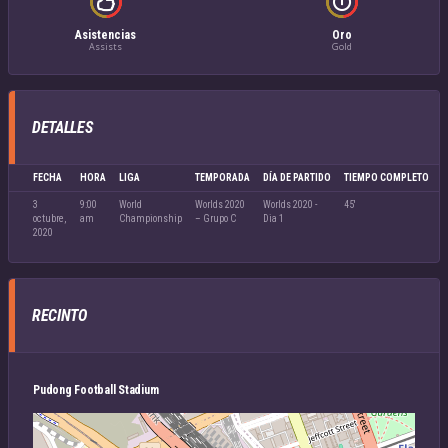
Asistencias
Oro
Assists
Gold
DETALLES
FECHA
HORA
LIGA
TEMPORADA
DÍA DE PARTIDO
TIEMPO COMPLETO
3
9:00
World
Worlds 2020
Worlds 2020 -
45'
octubre,
am
Championship
– Grupo C
Dia 1
2020
RECINTO
Pudong Football Stadium