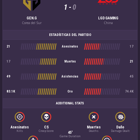
1
-
0
GEN.G
LGD GAMING
Corea del Sur
China
ESTADÍSTICAS DEL PARTIDO
21
17
Asesinatos
17
21
Muertes
49
45
Asistencias
83.1K
74.4K
Oro
ADDITIONAL STATS
Asesinatos
CS
Muertes
Daño
Kills
Creep Score
Deaths
Damage Dealt
45'
Game Duration