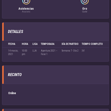
Asistencias
Oro
Assists
Gold
DETALLES
FECHA
HORA
LIGA
TEMPORADA
DÍA DE PARTIDO
TIEMPO COMPLETO
14 marzo,
10:00
LLA
Apertura 2021 –
Semana 7 - Día 2
36'
2021
pm
Fase 1
RECINTO
Online