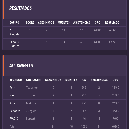
RESULTADOS
EQUIPO
SCORE
ASESINATOS
MUERTES
ASISTENCIAS
ORO
RESULTADO
All
0
14
18
24
60200
Perdió
Knights
Furious
1
18
14
40
64300
Ganó
Gaming
ALL KNIGHTS
JUGADOR
CHARACTER
ASESINATOS
MUERTES
CS
ASISTENCIAS
ORO
Ruin
Top Laner
7
5
292
2
16400
Grell
Jungler
2
4
210
5
11500
Kiefer
Mid Laner
1
3
250
8
12000
Pancake
Jungler
3
2
284
3
12700
WADID
Support
1
4
46
6
7600
Total
14
18
1082
24
60200