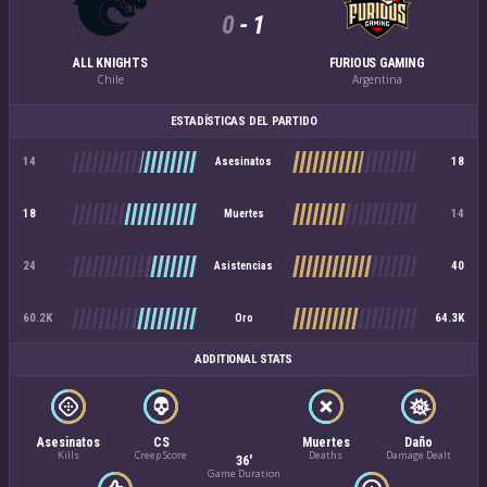
0
-
1
ALL KNIGHTS
FURIOUS GAMING
Chile
Argentina
ESTADÍSTICAS DEL PARTIDO
14
18
Asesinatos
18
14
Muertes
24
40
Asistencias
60.2K
64.3K
Oro
ADDITIONAL STATS
Asesinatos
CS
Muertes
Daño
Kills
Creep Score
Deaths
Damage Dealt
36'
Game Duration